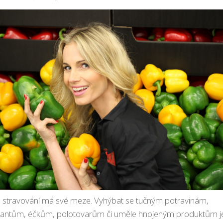
é stravování má své meze. Vyhýbat se tučným potravinám,
antům, éčkům, polotovarům či uměle hnojeným produktům je 