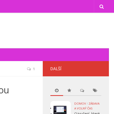
DALŠÍ
1
vou
DOMOV
/
ZÁBAVA
A VOLNÝ ČAS
Ozvučení, které