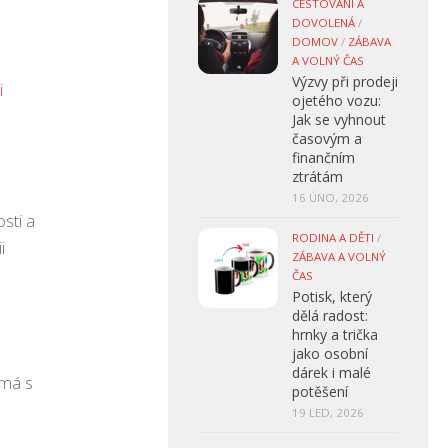
CESTOVÁNÍ A
DOVOLENÁ
/
DOMOV
/
ZÁBAVA
A VOLNÝ ČAS
Výzvy při prodeji
i
ojetého vozu:
Jak se vyhnout
časovým a
finančním
ztrátám
16 ÚNO, 2026
sti a
RODINA A DĚTI
/
i
ZÁBAVA A VOLNÝ
ČAS
Potisk, který
dělá radost:
hrnky a trička
jako osobní
dárek i malé
emá s
potěšení
19 LED, 2026