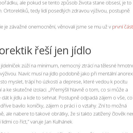
 pořádku, ale pokud se tento způsob života stane obsesí, je to
. Ortorektiků, tedy lidí posedlých zdravou výživou, postupně
ie je závažné onemocnění, věnovali jsme se mu už v
první část
orektik řeší jen jídlo
 jídelníček zúží na minimum, nemocný ztrácí na tělesné hmotno
výživou. Navíc musí na jídlo podobně jako při mentální anorexi
sto myslet, trápí ho úzkosti a deprese, které vedou k pocitu
 a ke skutečné izolaci. „Přemýšlí hlavně o tom, co si může a
dát k jídlu a kde to sehnat. Postupně odpadá zájem o vše, co
dříve bavilo: koníčky, zájem o práci i o vztahy. Zní to možná
ě, ale nabere to takové obrátky, že si takto zatížený člověk n
lidmi co říct,” varuje Jan Kulhánek.