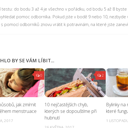
í testu: do bodu 3 až 4 je všechno v pořádku, od bodu 5 až 8 byste 
 vyhledat pomoc odborníka. Pokud jste v bodě 9 nebo 10, nezbyde
 s pomocí odborníků znovu vrátit k potravinám, na které jste zanevře
LO BY SE VÁM LÍBIT...
0
2
ůsobů, jak zmírnit
10 nejčastějších chyb,
Bylinky na 
během menstruace
kterých se dopouštíme při
které fungu
hubnutí
A, 2017
1 LISTOPADU
26 KVĚTNA, 2017