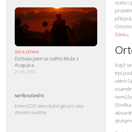
zcela v
problém
přibývá.
Ortorex
článku
.
Ort
SEX A VZTAHY
Dočkala jsem se svého Muže z
Když se
Acapulca
21 LIS, 2018
trpí pod
velmi ča
osamění
NEPŘEHLÉDNĚTE
nemůže 
člověka 
EnteroZOO
detoxikační gel pro vaše
absurdn
domácí mazlíčky.
druhými 