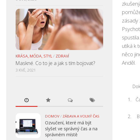
zkušený 
pomůže 
zásady 
Psychot
spustila
utíká k 
něco ji
KRÁSA, MÓDA, STYL
/
ZDRAVÍ
Anděl.
Maskné. Co to je a jak s tím bojovat?
3 KVĚ, 2021
Dok
Ča
B
DOMOV
/
ZÁBAVA A VOLNÝ ČAS
Ozvučení, které má být
slyšet ve správný čas a na
správném místě