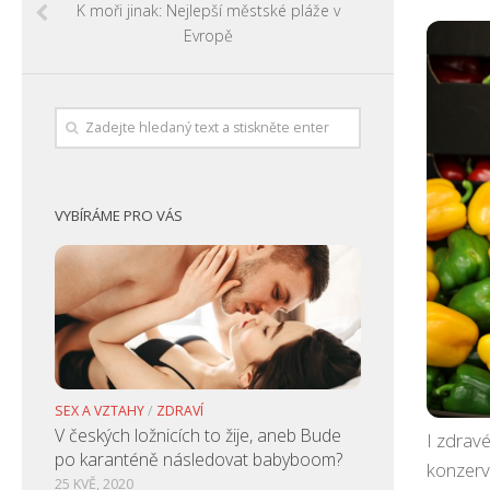
K moři jinak: Nejlepší městské pláže v
Evropě
VYBÍRÁME PRO VÁS
SEX A VZTAHY
/
ZDRAVÍ
V českých ložnicích to žije, aneb Bude
I zdrav
po karanténě následovat babyboom?
konzerv
25 KVĚ, 2020