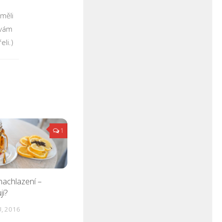
měli
 vám
li.)
1
nachlazení –
jí?
, 2016