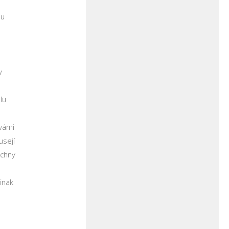
nu
y
lu
 vámi
usejí
echny
inak