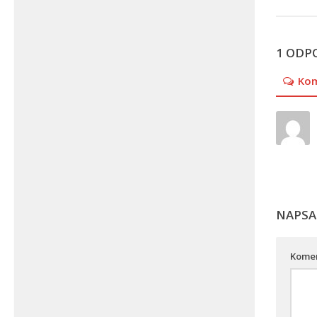
1 ODP
Ko
NAPSA
Kome