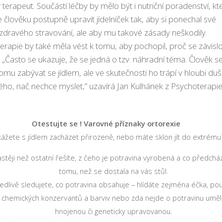
terapeut. Součástí léčby by mělo být i nutriční poradenství, kt
člověku postupně upravit jídelníček tak, aby si ponechal své
zdravého stravování, ale aby mu takové zásady neškodily.
erapie by také měla vést k tomu, aby pochopil, proč se závisl
. „Často se ukazuje, že se jedná o tzv. náhradní téma. Člověk s
tomu zabývat se jídlem, ale ve skutečnosti ho trápí v hloubi du
ného, nač nechce myslet,” uzavírá Jan Kulhánek z Psychoterapi
Otestujte se ! Varovné příznaky ortorexie
ážete s jídlem zacházet přirozeně, nebo máte sklon jít do extrému
stěji než ostatní řešíte, z čeho je potravina vyrobená a co předchá
tomu, než se dostala na vás stůl.
edlivě sledujete, co potravina obsahuje – hlídáte zejména éčka, pou
chemických konzervantů a barviv nebo zda nejde o potravinu umě
hnojenou či geneticky upravovanou.