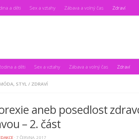
ina a děti
Sex a vztahy
Zábava a volný čas
Zdraví
aždou ženu
Rodina a děti
Sex a vztahy
Zábava a volný čas
Zdraví
 MÓDA, STYL
/
ZDRAVÍ
orexie aneb posedlost zdra
avou – 2. část
EDAKCE
·
7 ČERVNA, 2017