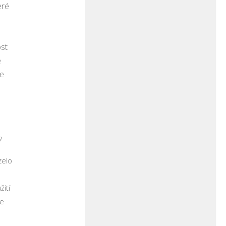
eré
ost
e
še
e
?
zelo
žití
le