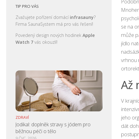
Podobně
TIP PRO VÁS
Mnohem 
Zvažujete pořízení domácí
infrasauny
?
psychol
Firma SaunaSystem má pro vás řešení!
se na or
může pa
Povedený design nových hodinek
Apple
Watch 7
vás okouzlí!
jídlo na
nadsázk
vrhnou 
ortorekt
Až 
V krajn
intenzi
jeho or
ZDRAVÍ
Jodikal: doplněk stravy s jódem pro
dát doh
běžnou péči o tělo
postupně
9 ČVC, 2026