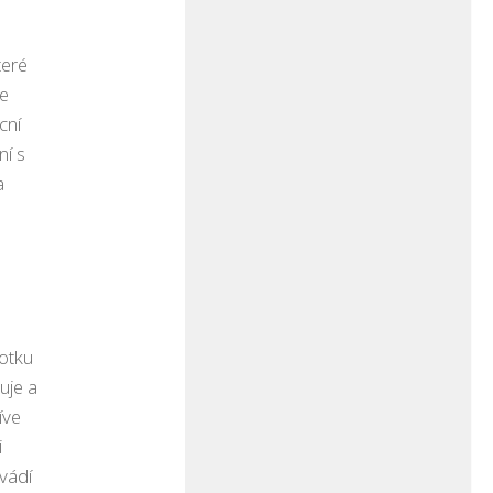
a
teré
ie
cní
ní s
a
notku
uje a
íve
i
uvádí