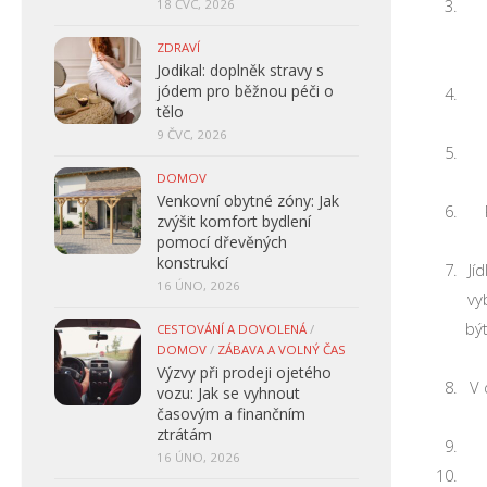
18 ČVC, 2026
ZDRAVÍ
Jodikal: doplněk stravy s
jódem pro běžnou péči o
tělo
9 ČVC, 2026
DOMOV
Venkovní obytné zóny: Jak
zvýšit komfort bydlení
pomocí dřevěných
konstrukcí
Jí
16 ÚNO, 2026
vy
bý
CESTOVÁNÍ A DOVOLENÁ
/
DOMOV
/
ZÁBAVA A VOLNÝ ČAS
Výzvy při prodeji ojetého
V 
vozu: Jak se vyhnout
časovým a finančním
ztrátám
16 ÚNO, 2026