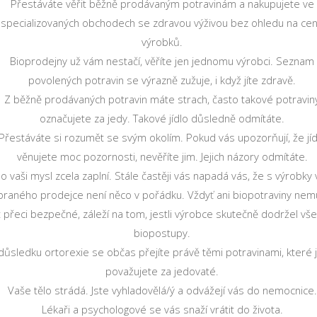
Přestáváte věřit běžně prodávaným potravinám a nakupujete ve
specializovaných obchodech se zdravou výživou bez ohledu na ce
výrobků.
Bioprodejny už vám nestačí, věříte jen jednomu výrobci. Seznam
povolených potravin se výrazně zužuje, i když jíte zdravě.
Z běžně prodávaných potravin máte strach, často takové potravin
označujete za jedy. Takové jídlo důsledně odmítáte.
Přestáváte si rozumět se svým okolím. Pokud vás upozorňují, že jíd
věnujete moc pozornosti, nevěříte jim. Jejich názory odmítáte.
dlo vaši mysl zcela zaplní. Stále častěji vás napadá vás, že s výrobky
braného prodejce není něco v pořádku. Vždyť ani biopotraviny nem
t přeci bezpečné, záleží na tom, jestli výrobce skutečně dodržel vš
biopostupy.
důsledku ortorexie se občas přejíte právě těmi potravinami, které j
považujete za jedovaté.
Vaše tělo strádá. Jste vyhladovělá/ý a odvážejí vás do nemocnice.
Lékaři a psychologové se vás snaží vrátit do života.