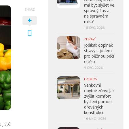
má být slyšet ve
SHARE
správný čas a
na správném
místě
18 ČVC, 2026
ZDRAVÍ
Jodikal: doplněk
stravy s jódem
pro běžnou péči
o tělo
9 ČVC, 2026
DOMOV
Venkovní
obytné zóny: Jak
zvýšit komfort
bydlení pomocí
dřevěných
konstrukcí
16 ÚNO, 2026
jistě