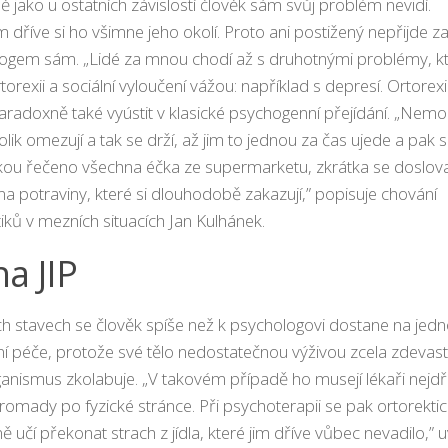
 jako u ostatních závislostí člověk sám svůj problém nevidí.
dříve si ho všimne jeho okolí. Proto ani postižený nepřijde z
ogem sám. „Lidé za mnou chodí až s druhotnými problémy, k
torexii a sociální vyloučení vážou: například s depresí. Ortorex
radoxně také vyústit v klasické psychogenní přejídání. „Nemo
tolik omezují a tak se drží, až jim to jednou za čas ujede a pak s
ou řečeno všechna éčka ze supermarketu, zkrátka se doslov
na potraviny, které si dlouhodobě zakazují,” popisuje chování
iků v mezních situacích Jan Kulhánek.
na JIP
ích stavech se člověk spíše než k psychologovi dostane na jed
vní péče, protože své tělo nedostatečnou výživou zcela zdevast
ganismus zkolabuje. „V takovém případě ho musejí lékaři nejdř
romady po fyzické stránce. Při psychoterapii se pak ortorektic
 učí překonat strach z jídla, které jim dříve vůbec nevadilo,” 