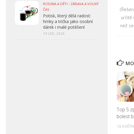
RODINA A DĚTI
/
ZÁBAVA A VOLNÝ
(Řešen
ČAS
Potisk, který dělá radost:
určitě
hrnky a trička jako osobní
než se
dárek i malé potěšení
19 LED, 2026
MOH
Top 5 zp
bolest 
16 KVĚTN