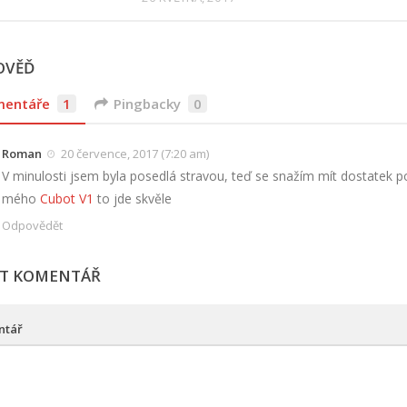
OVĚĎ
mentáře
1
Pingbacky
0
Roman
20 července, 2017 (7:20 am)
V minulosti jsem byla posedlá stravou, teď se snažím mít dostatek 
mého
Cubot V1
to jde skvěle
Odpovědět
T KOMENTÁŘ
ntář