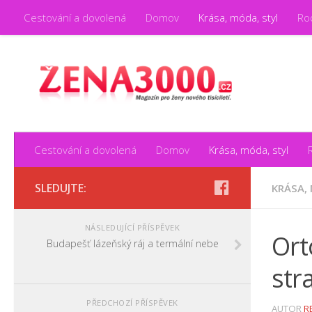
Cestování a dovolená
Domov
Krása, móda, styl
Rod
Časopis pro k
Cestování a dovolená
Domov
Krása, móda, styl
SLEDUJTE:
KRÁSA,
NÁSLEDUJÍCÍ PŘÍSPĚVEK
Ort
Budapešť lázeňský ráj a termální nebe
str
PŘEDCHOZÍ PŘÍSPĚVEK
AUTOR
R